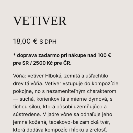
VETIVER
18,00
€
S DPH
* doprava zadarmo pri nákupe nad 100 €
pre SR / 2500 Kč pre ČR.
Vôňa: vetiver Hlboká, zemitá a ušľachtilo
drevitá vôňa. Vetiver vstupuje do kompozície
pokojne, no s nezameniteľným charakterom
— suchá, korienkovitá a mierne dymová, s
tichou silou, ktorá pôsobí uzemňujúco a
sústredene. V jadre vône sa odhaľuje jeho
jemne kožená, tabakovo-balzamická tvár,
ktorá dodáva kompozícii hĺbku a zrelosť.