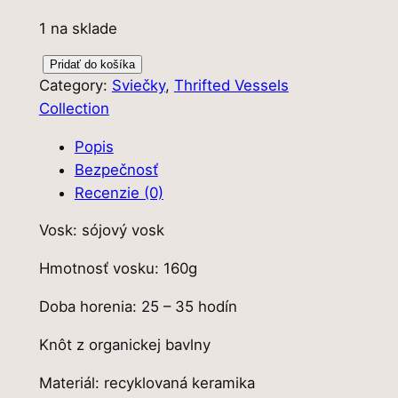
1 na sklade
m
Pridať do košíka
Category:
Sviečky
, 
Thrifted Vessels
n
Collection
o
ž
Popis
s
Bezpečnosť
t
Recenzie (0)
v
o
Vosk: sójový vosk
V
Hmotnosť vosku: 160g
E
T
Doba horenia: 25 – 35 hodín
I
V
Knôt z organickej bavlny
E
Materiál: recyklovaná keramika
R