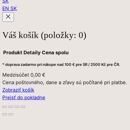
SK
EN
SK
Váš košík
(položky: 0)
Produkt
Detaily
Cena spolu
* doprava zadarmo pri nákupe nad 100 € pre SR / 2500 Kč pre ČR.
Produkty
Medzisúčet
0,00 €
v
Cena poštovného, dane a zľavy sú počítané pri platbe.
košíku
Zobraziť košík
Prejsť do pokladne