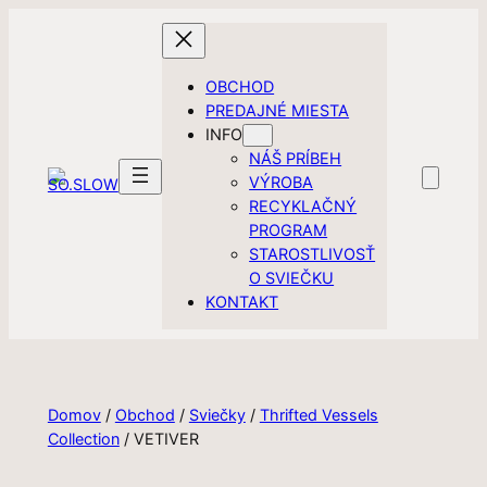
Prejsť
na
obsah
OBCHOD
PREDAJNÉ MIESTA
INFO
NÁŠ PRÍBEH
VÝROBA
RECYKLAČNÝ
PROGRAM
STAROSTLIVOSŤ
O SVIEČKU
KONTAKT
Domov
/
Obchod
/
Sviečky
/
Thrifted Vessels
Collection
/ VETIVER