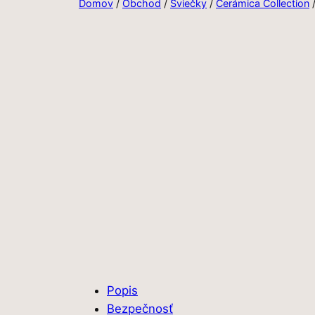
Domov
/
Obchod
/
Sviečky
/
Cerámica Collection
Popis
Bezpečnosť