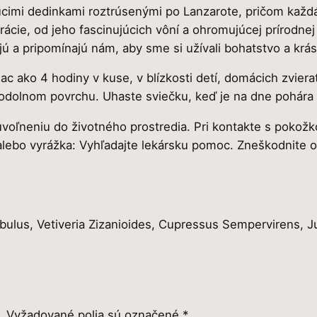
cimi dedinkami roztrúsenými po Lanzarote, pričom každá
ácie, od jeho fascinujúcich vôní a ohromujúcej prírodnej
jú a pripomínajú nám, aby sme si užívali bohatstvo a krá
c ako 4 hodiny v kuse, v blízkosti detí, domácich zviera
 odolnom povrchu. Uhaste sviečku, keď je na dne pohára
uvoľneniu do životného prostredia. Pri kontakte s pok
alebo vyrážka: Vyhľadajte lekársku pomoc. Zneškodnite 
bulus, Vetiveria Zizanioides, Cupressus Sempervirens, 
.
Vyžadované polia sú označené
*