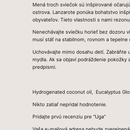
Mená troch sviečok sú inšpirované očarujú
ostrova. Lanzarote ponúka bohatstvo inšpir
obyvateľov. Tieto vlastnosti s nami rezonu
Nenechávajte sviečku horieť bez dozoru via
musí stáť na stabilnom, rovnom a tepelne
Uchovávajte mimo dosahu detí. Zabráňte 
mydla. Ak sa objaví podráždenie pokožky 
predpismi.
Hydrogenated coconut oil,
Eucalyptus Glo
Nikto zatiaľ nepridal hodnotenie.
Pridajte prvú recenziu pre “Uga”
Vaša e-mailová adresa nebude zverejnená