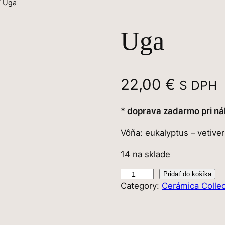
/ Uga
Uga
22,00
€
S DPH
* doprava zadarmo pri ná
Vôňa: eukalyptus – vetiver
14 na sklade
m
Pridať do košíka
Category:
Cerámica Collec
n
o
ž