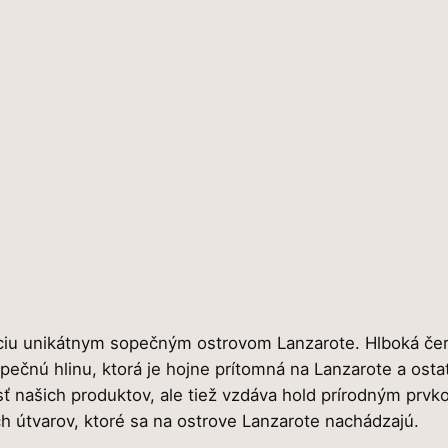
s
t
v
o
U
g
a
áciu unikátnym sopečným ostrovom Lanzarote. Hlboká červ
ečnú hlinu, ktorá je hojne prítomná na Lanzarote a osta
osť našich produktov, ale tiež vzdáva hold prírodným prv
ch útvarov, ktoré sa na ostrove Lanzarote nachádzajú.