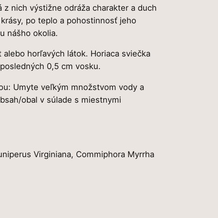
 z nich výstižne odráža charakter a duch
 krásy, po teplo a pohostinnosť jeho
su nášho okolia.
t alebo horľavých látok. Horiaca sviečka
 posledných 0,5 cm vosku.
ožkou: Umyte veľkým množstvom vody a
obsah/obal v súlade s miestnymi
Juniperus Virginiana, Commiphora Myrrha