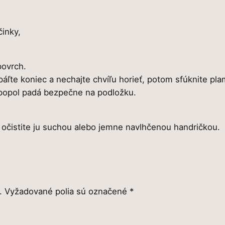
činky,
povrch.
apáľte koniec a nechajte chvíľu horieť, potom sfúknite pl
a popol padá bezpečne na podložku.
 očistite ju suchou alebo jemne navlhčenou handričkou.
.
Vyžadované polia sú označené
*