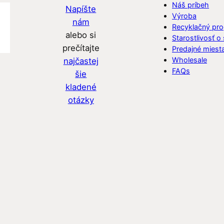
Náš príbeh
Napíšte
Výroba
nám
Recyklačný pr
alebo si
Starostlivosť o
prečítajte
Predajné miest
Wholesale
najčastej
FAQs
šie
kladené
otázky