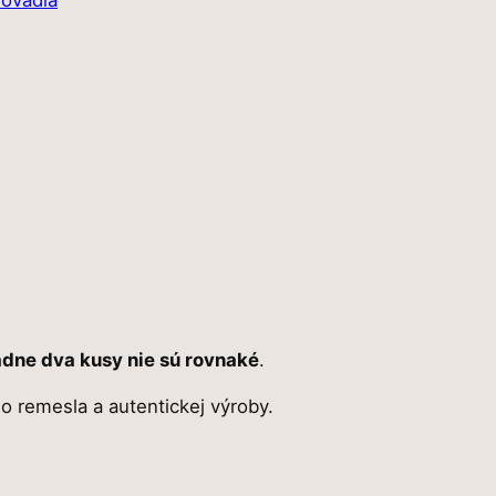
ovadlá
adne dva kusy nie sú rovnaké
.
o remesla a autentickej výroby.