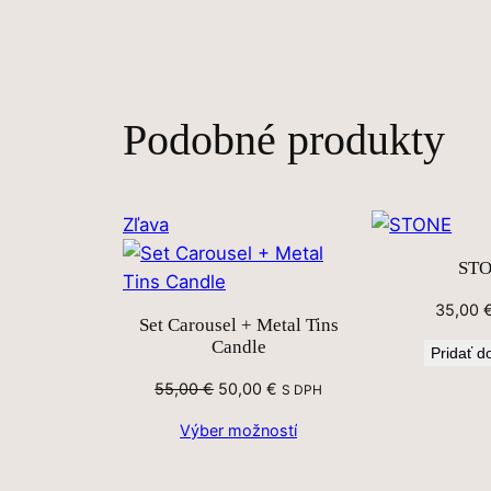
Podobné produkty
Zľavnený
Zľava
produkt
ST
35,00
Set Carousel + Metal Tins
Candle
Pridať d
Pôvodná
Aktuálna
55,00
€
50,00
€
S DPH
cena
cena
Výber možností
bola:
je:
55,00 €.
50,00 €.