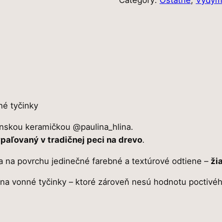
Category:
Ostatné
, 
Vydym
n
o
ž
s
t
v
o
C
O
né tyčinky
N
venskou keramičkou @paulina_hlina.
E
paľovaný v tradičnej peci na drevo
.
a na povrchu jedinečné farebné a textúrové odtiene –
ži
 na vonné tyčinky – ktoré zároveň nesú hodnotu poctivéh