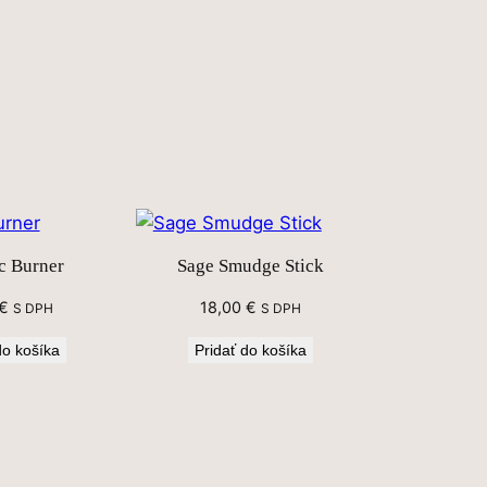
c Burner
Sage Smudge Stick
€
18,00
€
S DPH
S DPH
do košíka
Pridať do košíka