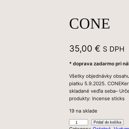
CONE
35,00
€
S DPH
* doprava zadarmo pri ná
Všetky objednávky obsahu
piatku 5.9.2025. CONEKer
skladané veďla seba– Urč
produkty: Incense sticks
19 na sklade
m
Pridať do košíka