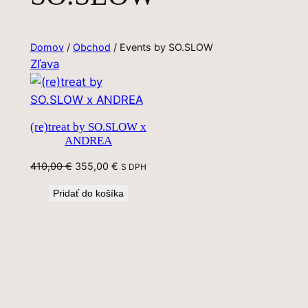
Domov
/
Obchod
/ Events by SO.SLOW
Zľavnený
Zľava
produkt
(re)treat by SO.SLOW x
ANDREA
Pôvodná
Aktuálna
410,00
€
355,00
€
S DPH
cena
cena
Pridať do košíka
bola:
je:
410,00 €.
355,00 €.