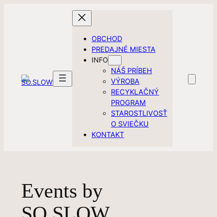
Prejsť
na
obsah
OBCHOD
PREDAJNÉ MIESTA
INFO
NÁŠ PRÍBEH
VÝROBA
RECYKLAČNÝ
PROGRAM
STAROSTLIVOSŤ
O SVIEČKU
KONTAKT
Events by
SO.SLOW