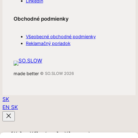
LinkedIn
Obchodné podmienky
Všeobecné obchodné podmienky
Reklamačný poriadok
made better
© SO.SLOW 2026
SK
EN
SK
Váš košík
(položky: 0)