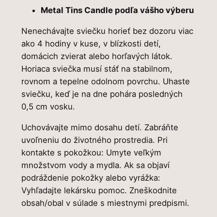
s
€
Metal Tins Candle podľa vášho výberu
e
€
.
l
Nenechávajte sviečku horieť bez dozoru viac
+
.
ako 4 hodiny v kuse, v blízkosti detí,
M
domácich zvierat alebo horľavých látok.
e
Horiaca sviečka musí stáť na stabilnom,
t
rovnom a tepelne odolnom povrchu. Uhaste
a
sviečku, keď je na dne pohára posledných
l
0,5 cm vosku.
T
Uchovávajte mimo dosahu detí. Zabráňte
i
uvoľneniu do životného prostredia. Pri
n
kontakte s pokožkou: Umyte veľkým
s
množstvom vody a mydla. Ak sa objaví
C
podráždenie pokožky alebo vyrážka:
a
Vyhľadajte lekársku pomoc. Zneškodnite
n
obsah/obal v súlade s miestnymi predpismi.
d
l