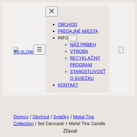
Prejsť
na
obsah
OBCHOD
PREDAJNÉ MIESTA
INFO
NÁŠ PRÍBEH
VÝROBA
RECYKLAČNÝ
PROGRAM
STAROSTLIVOSŤ
O SVIEČKU
KONTAKT
Domov
/
Obchod
/
Sviečky
/
Metal Tins
Collection
/ Set Carousel + Metal Tins Candle
Zľava!