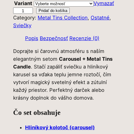
Variant
Vymazať
e
c
m
Pridať do košíka
n
e
Category:
Metal Tins Collection
, 
Ostatné
, 
n
a
n
Sviečky
o
ž
b
a
Popis
Bezpečnosť
Recenzie (0)
s
o
j
t
Doprajte si čarovnú atmosféru s naším
l
e
v
elegantným setom
Carousel + Metal Tins
o
a
:
Candle
. Stačí zapáliť sviečku a hliníkový
S
karusel sa vďaka teplu jemne roztočí, čím
:
5
e
vytvorí magický svetelný efekt a zútulní
5
0
t
každý priestor. Perfektný darček alebo
C
krásny doplnok do vášho domova.
5
,
a
,
0
Čo set obsahuje
r
0
0
o
Hliníkový kolotoč (carousel)
u
0