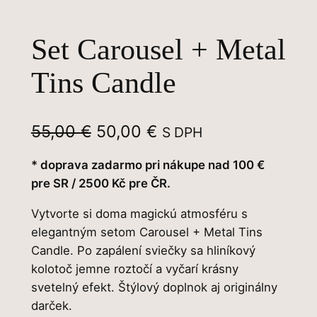
Set Carousel + Metal
Tins Candle
P
A
55,00
€
50,00
€
S DPH
ô
k
* doprava zadarmo pri nákupe nad 100 €
v
t
pre SR / 2500 Kč pre ČR.
o
u
Vytvorte si doma magickú atmosféru s
d
á
elegantným setom Carousel + Metal Tins
Candle. Po zapálení sviečky sa hliníkový
n
l
kolotoč jemne roztočí a vyčarí krásny
á
n
svetelný efekt. Štýlový doplnok aj originálny
c
a
darček.