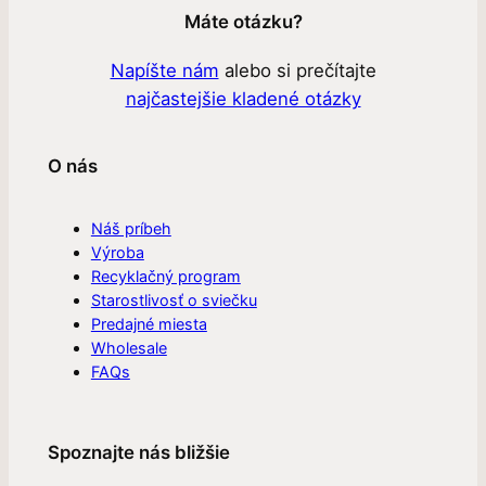
Máte otázku?
Napíšte nám
alebo si prečítajte
najčastejšie kladené otázky
O nás
Náš príbeh
Výroba
Recyklačný program
Starostlivosť o sviečku
Predajné miesta
Wholesale
FAQs
Spoznajte nás bližšie