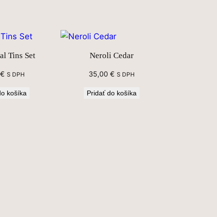
l Tins Set
Neroli Cedar
€
35,00
€
S DPH
S DPH
do košíka
Pridať do košíka