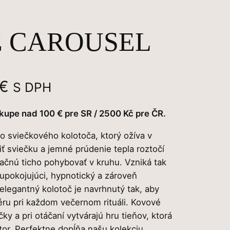
 CAROUSEL
A
€
S DPH
k
kupe nad 100 € pre SR / 2500 Kč pre ČR.
t
o sviečkového kolotoča, ktorý ožíva v
iť sviečku a jemné prúdenie tepla roztočí
u
ačnú ticho pohybovať v kruhu. Vzniká tak
á
 upokojujúci, hypnotický a zároveň
elegantný kolotoč je navrhnutý tak, aby
l
éru pri každom večernom rituáli. Kovové
ky a pri otáčaní vytvárajú hru tieňov, ktorá
n
tor. Perfektne dopĺňa našu kolekciu