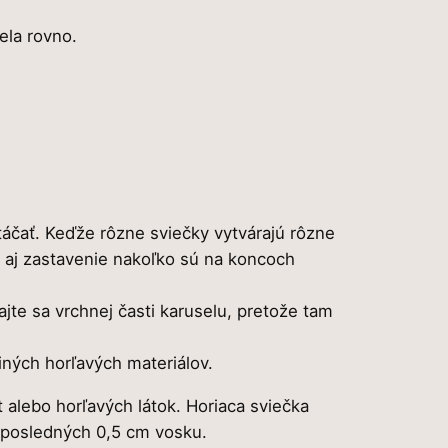
,
ela rovno.
0
0
€
táčať. Keďže rôzne sviečky vytvárajú rôzne
.
y aj zastavenie nakoľko sú na koncoch
jte sa vrchnej časti karuselu, pretože tam
iných horľavých materiálov.
t alebo horľavých látok. Horiaca sviečka
 posledných 0,5 cm vosku.