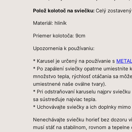
Polož kolotoč na sviečku:
Celý zostavený 
Materiál: hliník
Priemer kolotoča: 9cm
Upozornenia k používaniu:
* Karusel je určený na používanie s
METAL
* Po zapálení sviečky opatrne umiestnite 
množstvo tepla, rýchlosť otáčania sa môže
umiestnené naše oválne tvary).
* Pri odstraňovaní karuselu najprv sviečku
sa sústreďuje najviac tepla.
* Uchovávajte sviečky a ich doplnky mimo d
Nenechávajte sviečku horieť bez dozoru via
musí stáť na stabilnom, rovnom a tepelne