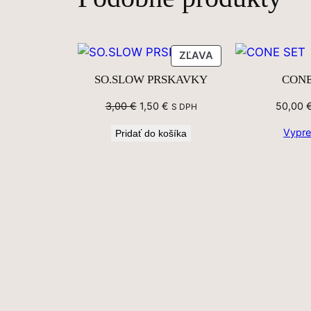
ZĽAVNENÝ
ZĽAVA
PRODUKT
SO.SLOW PRSKAVKY
CONE
Pôvodná
Aktuálna
3,00
€
1,50
€
50,00
S DPH
cena
cena
Vypr
Pridať do košíka
bola:
je:
3,00 €.
1,50 €.