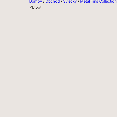
Domov
/
Obchod
/
Sviečky
/
Metal Tins Collection
Zľava!