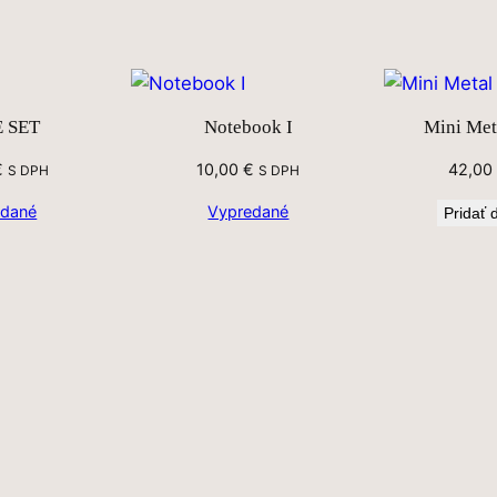
 SET
Notebook I
Mini Meta
€
10,00
€
42,00
S DPH
S DPH
edané
Vypredané
Pridať 