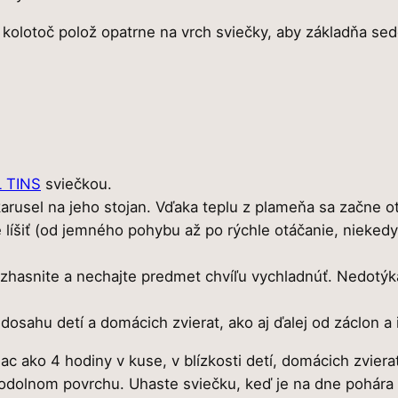
C
5
kolotoč polož opatrne na vrch sviečky, aby základňa sed
A
R
,
O
0
U
S
0
E
L
 TINS
sviečkou.
karusel na jeho stojan. Vďaka teplu z plameňa sa začne o
€
 líšiť (od jemného pohybu až po rýchle otáčanie, nieked
.
 zhasnite a nechajte predmet chvíľu vychladnúť. Nedotýka
osahu detí a domácich zvierat, ako aj ďalej od záclon a 
c ako 4 hodiny v kuse, v blízkosti detí, domácich zviera
 odolnom povrchu. Uhaste sviečku, keď je na dne pohára