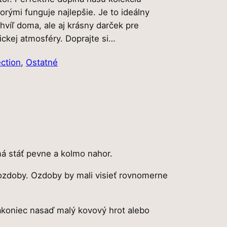
rými funguje najlepšie. Je to ideálny
a
hvíľ doma, ale aj krásny darček pre
c
ickej atmosféry. Doprajte si…
e
ection
, 
Ostatné
n
a
j
e
á stáť pevne a kolmo nahor.
:
 ozdoby. Ozdoby by mali visieť rovnomerne
2
Nakoniec nasaď malý kovový hrot alebo
0