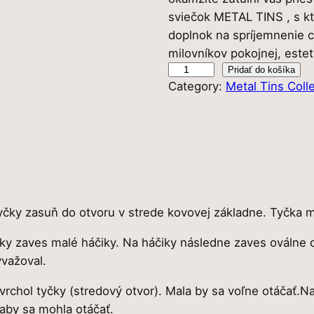
sviečok METAL TINS , s kto
c
doplnok na spríjemnenie c
e
milovníkov pokojnej, estet
m
Pridať do košíka
n
Category:
Metal Tins Coll
n
o
a
ž
s
b
t
o
v
o
l
čky zasuň do otvoru v strede kovovej základne. Tyčka m
C
A
a
uľky zaves malé háčiky. Na háčiky následne zaves oválne
N
yvažoval.
:
D
L
 vrchol tyčky (stredový otvor). Mala by sa voľne otáčať.
2
E
 aby sa mohla otáčať.