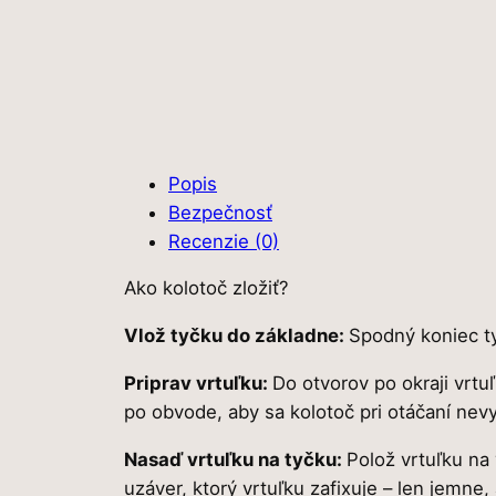
Popis
Bezpečnosť
Recenzie (0)
Ako kolotoč zložiť?
Vlož tyčku do základne:
Spodný koniec ty
Priprav vrtuľku:
Do otvorov po okraji vrt
po obvode, aby sa kolotoč pri otáčaní nev
Nasaď vrtuľku na tyčku:
Polož vrtuľku na
uzáver, ktorý vrtuľku zafixuje – len jemne,