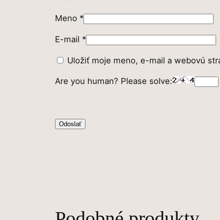
Meno
*
E-mail
*
Uložiť moje meno, e-mail a webovú str
Are you human? Please solve:
Podobné produkty