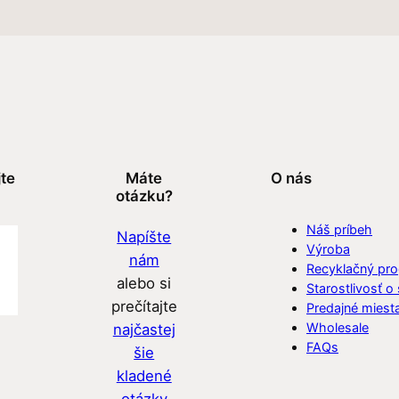
jte
Máte
O nás
otázku?
Náš príbeh
Napíšte
Výroba
nám
Recyklačný pr
alebo si
Starostlivosť o
prečítajte
Predajné miest
Wholesale
najčastej
FAQs
šie
kladené
otázky