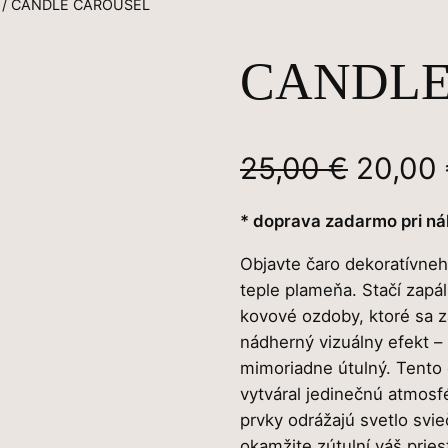
/ CANDLE CAROUSEL
CANDLE
P
25,00
€
20,00
ô
* doprava zadarmo pri ná
v
Objavte čaro dekoratívneh
teple plameňa. Stačí zapál
o
kovové ozdoby, ktoré sa z
d
nádherný vizuálny efekt –
mimoriadne útulný. Tento 
n
vytváral jedinečnú atmosf
prvky odrážajú svetlo svieč
á
okamžite zútulní váš pries